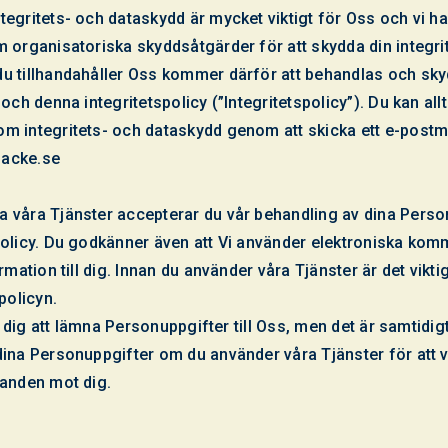
egritets- och dataskydd är mycket viktigt för Oss och vi har
 organisatoriska skyddsåtgärder för att skydda din integri
u tillhandahåller Oss kommer därför att behandlas och skyd
 och denna integritetspolicy (”Integritetspolicy”). Du kan all
m integritets- och dataskydd genom att skicka ett e-postm
acke.se
 våra Tjänster accepterar du vår behandling av dina Person
policy. Du godkänner även att Vi använder elektroniska ko
rmation till dig. Innan du använder våra Tjänster är det vikti
policyn.
för dig att lämna Personuppgifter till Oss, men det är samtidi
dina Personuppgifter om du använder våra Tjänster för att 
ganden mot dig.