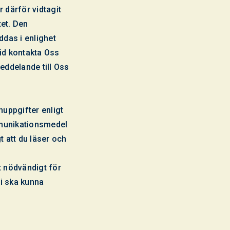
 därför vidtagit
tet. Den
das i enlighet
tid kontakta Oss
eddelande till Oss
uppgifter enligt
mmunikationsmedel
gt att du läser och
gt nödvändigt för
vi ska kunna