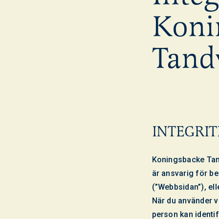
Koni
Tand
INTEGRIT
Koningsbacke Tand
är ansvarig för b
(”Webbsidan”), ell
När du använder v
person kan identif