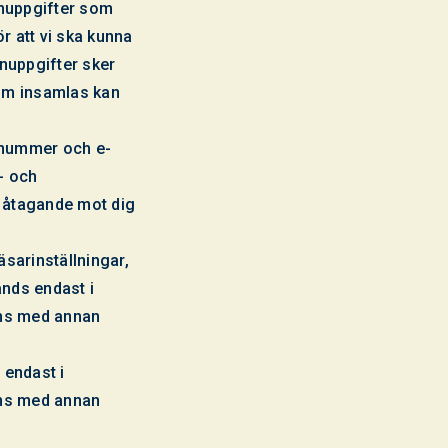
nuppgifter som
 att vi ska kunna
nuppgifter sker
som insamlas kan
nnummer och e-
- och
t åtagande mot dig
sarinställningar,
nds endast i
mans med annan
 endast i
mans med annan