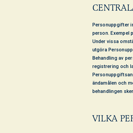
CENTRAL
Personuppgifter in
person. Exempel p
Under vissa omst
utgöra Personuppg
Behandling av per
registrering och l
Personuppgiftsan
ändamålen och med
behandlingen sker 
VILKA PE