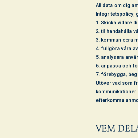
All data om dig a
Integritetspolicy,
1. Skicka vidare di
2. tillhandahålla v
3. kommunicera m
4. fullgöra våra a
5. analysera använ
6. anpassa och fö
7. förebygga, beg
Utöver vad som fr
kommunikationer s
efterkomma anmoda
VEM DEL