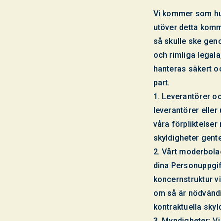
Vi kommer som huv
utöver detta komme
så skulle ske geno
och rimliga legala
hanteras säkert oc
part.
1. Leverantörer oc
leverantörer eller
våra förpliktelser
skyldigheter gent
2. Vårt moderbola
dina Personuppgift
koncernstruktur v
om så är nödvändig
kontraktuella skyl
3. Myndigheter: V