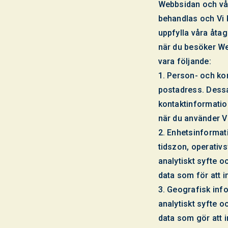
Webbsidan och vå
behandlas och Vi 
uppfylla våra åta
när du besöker We
vara följande:
1. Person- och k
postadress. Dessa
kontaktinformatio
när du använder Vå
2. Enhetsinformat
tidszon, operativ
analytiskt syfte o
data som för att i
3. Geografisk inf
analytiskt syfte o
data som gör att i