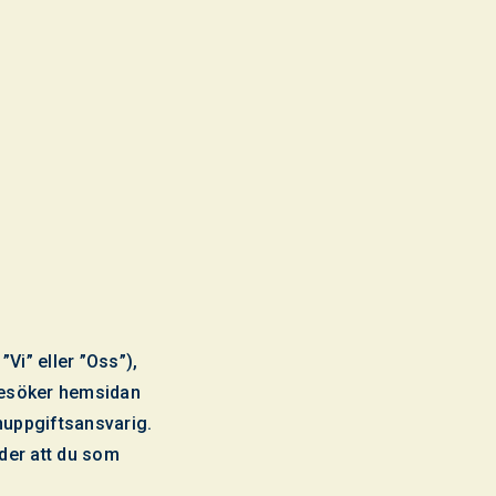
i” eller ”Oss”),
besöker hemsidan
onuppgiftsansvarig.
der att du som