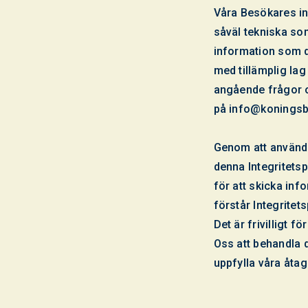
Våra Besökares int
såväl tekniska som
information som d
med tillämplig lag
angående frågor o
på
info@koningsb
Genom att använda
denna Integritets
för att skicka info
förstår Integritets
Det är frivilligt 
Oss att behandla 
uppfylla våra åta