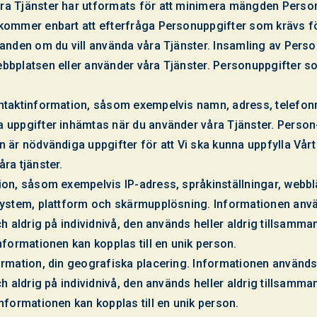
ra Tjänster har utformats för att minimera mängden Perso
kommer enbart att efterfråga Personuppgifter som krävs för
ganden om du vill använda våra Tjänster. Insamling av Perso
bbplatsen eller använder våra Tjänster. Personuppgifter 
ontaktinformation, såsom exempelvis namn, adress, telefo
 uppgifter inhämtas när du använder våra Tjänster. Person
n är nödvändiga uppgifter för att Vi ska kunna uppfylla Vår
ra tjänster.
ion, såsom exempelvis IP-adress, språkinställningar, webblä
system, plattform och skärmupplösning. Informationen anvä
ch aldrig på individnivå, den används heller aldrig tillsam
nformationen kan kopplas till en unik person.
ormation, din geografiska placering. Informationen används
ch aldrig på individnivå, den används heller aldrig tillsam
nformationen kan kopplas till en unik person.