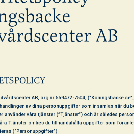
ngsbacke
vårdscenter AB
ETSPOLICY
vårdscenter AB, org.nr 559472-7504, (”Koningsbacke.se”, ”V
ehandlingen av dina personuppgifter som insamlas när du 
er använder våra tjänster (”Tjänster”) och är således pers
åra Tjänster ombes du tillhandahålla uppgifter som föranle
ieras (”Personuppgifter”).