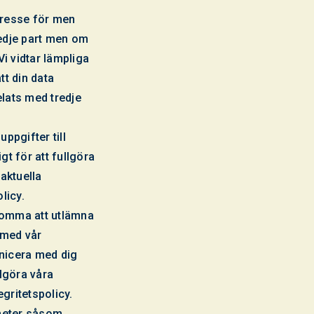
tresse för men
redje part men om
i vidtar lämpliga
tt din data
elats med tredje
ppgifter till
gt för att fullgöra
raktuella
licy.
 komma att utlämna
a med vår
unicera med dig
llgöra våra
gritetspolicy.
gheter såsom