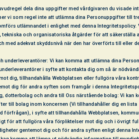
udregel dela dina uppgifter med vårdgivaren du visade in
r vi som regel inte att utlämna dina Personuppgifter till t
mförs utlämnandet i enlighet med denna Integritetspolicy. V
, tekniska och organisatoriska åtgärder för att säkerställa a
h med adekvat skyddsnivå när den har överförts till eller d
h underleverantörer: Vi kan komma att utlämna dina Personu
 underleverantörer i syfte att kontakta dig om så är nödvändi
 mot dig, tillhandahålla Webbplatsen eller fullgöra våra kont
emot dig för andra syften som framgår i denna Integritetspo
g, dotterbolag och andra till Oss närstående bolag: Vi kan
er till bolag inom koncernen (Vi tillhandahåller dig en list
id förfrågan), i syfte att tillhandahålla Webbplatsen, komm
t för att fullgöra våra förpliktelser mot dig och i övrigt fu
digheter gentemot dig och för andra syften enligt denna Inte
i kan komma att lämna ut nödvändig information till myndi