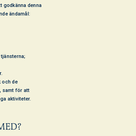
att godkänna denna
jande ändamål:
tjänsterna;
r.
k och de
 samt för att
a aktiviteter.
 MED?