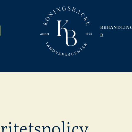
BEHANDLIN
R
ritetspolicy