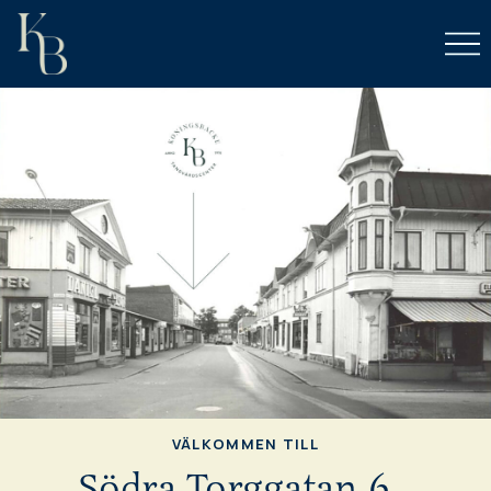
LISTA MIG
BOKA TID
EGENREMISS
VÄLKOMMEN TILL
Södra Torggatan 6