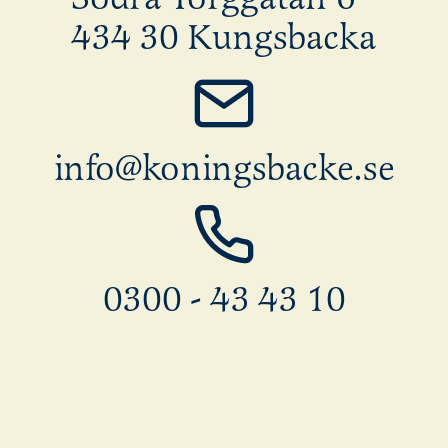
REMITERRA
434 30 Kungsbacka
info@koningsbacke.se
0300 - 43 43 10