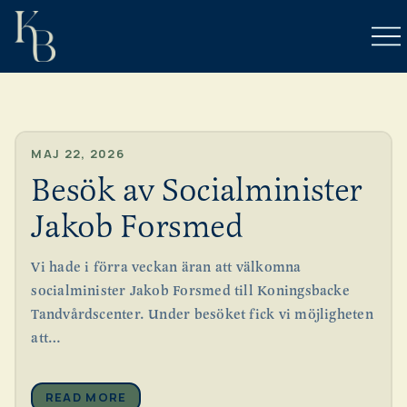
MAJ 22, 2026
Besök av Socialminister
Jakob Forsmed
LISTA MIG
Vi hade i förra veckan äran att välkomna
socialminister Jakob Forsmed till Koningsbacke
BOKA TID
Tandvårdscenter. Under besöket fick vi möjligheten
att…
EGENREMISS
READ MORE